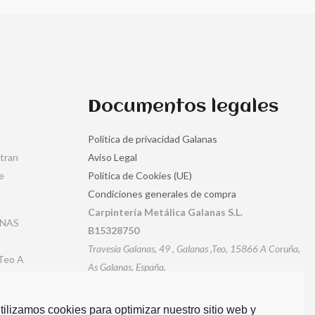
Documentos legales
Política de privacidad Galanas
ntran
Aviso Legal
e
Política de Cookies (UE)
Condiciones generales de compra
Carpintería Metálica Galanas S.L.
ANAS
B15328750
Travesía Galanas, 49 , Galanas ,Teo, 15866 A Coruña,
 Teo A
As Galanas, España.
Email:
galanas@galanas.es
Tlf.: +34 981 548 711
tilizamos cookies para optimizar nuestro sitio web y