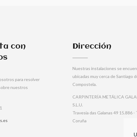
ta con
Dirección
os
Nuestras instalaciones se encue
ubicadas muy cerca de Santiago d
sotros para resolver
Compostela.
sobre nuestros
CARPINTERÍA METÁLICA GAL
S.L.U.
11
Travesía das Galanas 49 15.886 -
s.es
Coruña
U