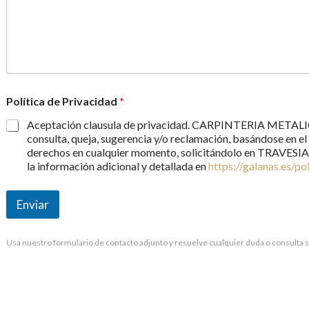
a
i
t
c
a
e
*
s
+
1
Política de Privacidad
*
Aceptación clausula de privacidad. CARPINTERIA METALICA 
consulta, queja, sugerencia y/o reclamación, basándose en el
derechos en cualquier momento, solicitándolo en TRAVES
la información adicional y detallada en
https://galanas.es/po
Enviar
Usa nuestro formulario de contacto adjunto y resuelve cualquier duda o consulta 